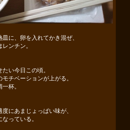
熱皿に、卵を入れてかき混ぜ、
はレンチン。
せたい今日この頃。
のモチベーションが上がる。
精一杯。
、
適度にあまじょっぱい味が、
になっている。