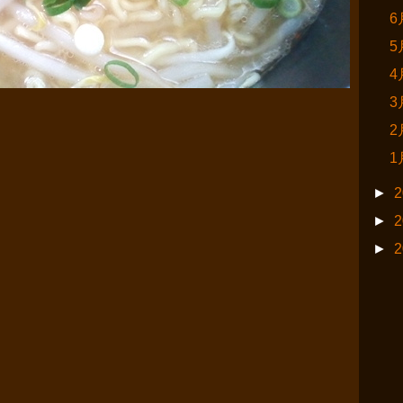
6
5
4
3
2
1
►
2
►
2
►
2