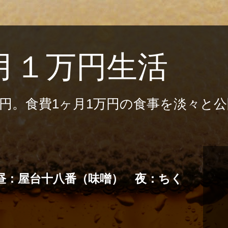
月１万円生活
3円。食費1ヶ月1万円の食事を淡々と
 昼：屋台十八番（味噌） 夜：ちく