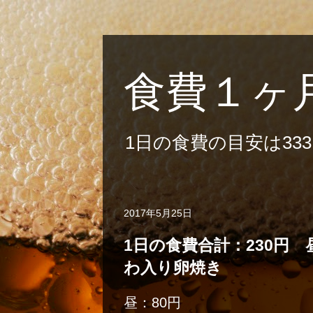
食費１ヶ
1日の食費の目安は33
2017年5月25日
1日の食費合計：230円
わ入り卵焼き
昼：80円