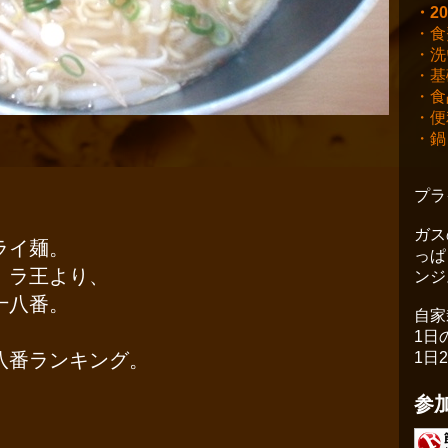
・2
・食
・洗
・基
・食
・便
・鍋
プラ
ガス
ライ麺。
っぱ
、ラ王より、
ンジ
十八番。
自家
1日
八番ランキング。
1日
参