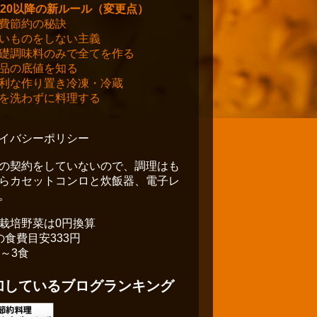
020以降の新ルール（変更点）
費節約の秘訣
いものをしない主義
礎調味料のみで全てを作る
品の底値を知る
利な作り置き冷凍・冷蔵
を洗わずに料理する
イバシーポリシー
の契約をしていないので、調理はも
らカセットコンロと炊飯器、電子レ
。
栽培野菜は0円換算
の食費目安333円
2～3食
加しているブログランキング