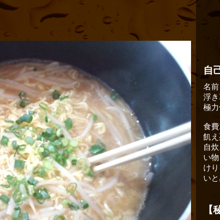
自
名前
浮き
極力
食費
飢え
自炊
い物
けり
いと
【